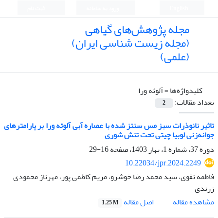
English
ورود به سامانه
ثبت نام
مجله پژوهش‌های گیاهی
(مجله زیست شناسی ایران)
(علمی)
کلیدواژه‌ها =
آلوئه ورا
تعداد مقالات:
2
تاثیر نانوذرات سبز مس سنتز شده با عصاره آبی آلوئه ورا بر پارامترهای
جوانه‌زنی لوبیا چیتی تحت تنش شوری
دوره 37، شماره 1، بهار 1403، صفحه
16-29
10.22034/jpr.2024.2249
فاطمه نقوی، سید محمد رضا خوشرو، مریم کاظمی پور، مهرناز محمودی
زرندی
اصل مقاله
مشاهده مقاله
1.25 M