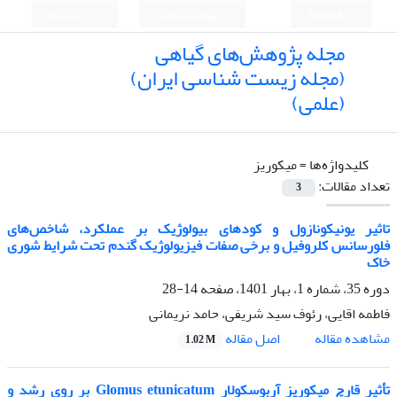
English
ورود به سامانه
ثبت نام
مجله پژوهش‌های گیاهی
(مجله زیست شناسی ایران)
(علمی)
کلیدواژه‌ها =
میکوریز
تعداد مقالات:
3
تاثیر یونیکونازول و کودهای بیولوژیک بر عملکرد، شاخص‌های
فلورسانس کلروفیل و برخی صفات فیزیولوژیک گندم تحت شرایط شوری
خاک
دوره 35، شماره 1، بهار 1401، صفحه
14-28
فاطمه اقایی، رئوف سید شریفی، حامد نریمانی
اصل مقاله
مشاهده مقاله
1.02 M
تأثیر قارچ میکوریز آربوسکولار Glomus etunicatum بر روی رشد و