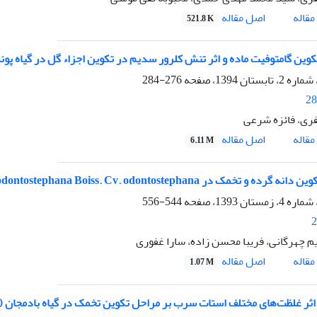
اصل مقاله
قاله
521.8 K
ن گامتوفیت ماده و اثر تنش کلرور سدیم در تکوین اجزاء گل در گیاه پونه معطر (.ulegium L
276-284
28
ری، فائزه شرعی
اصل مقاله
قاله
6.11 M
ه و تخمک در Anthemis odontostephana Boiss. Cv. odontostephana
544-556
2
م چهرگانی، فریبا محسن زاده، سارا غفوری
اصل مقاله
قاله
1.07 M
ثر غلظت‌های مختلف استات سرب بر مراحل تکوین تخمک در گیاه بادمجان (Solanum melongena L.)