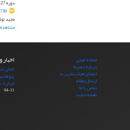
دوره 27، شماره 3، پاییز 1393، صفحه
736
مجید توک
مشاهده م
اخبار و
صفحه اصلی
درباره نشریه
اعلان ان
اعضای هیات تحریریه
پژوهشها
ارسال مقاله
ایران)، شماره (4)
تماس با ما
11-04
نقشه سایت