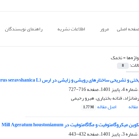
فحه اصلی
مرور
اطلاعات نشریه
راهنمای نویسندگان
اژه‌ها =
تخمک
الات:
8
ی و تشریحی ساختارهای رویشی و زایشی در ارس (Juniperus seravshanica L.)
716-727
ضانژاد، فتانه بختیاری، هیرو رحیمی
اصل مقاله
قاله
1.77 M
میکروگامتوفیت و مگاگامتوفیت در Mill Ageratum houstonianum
432-443