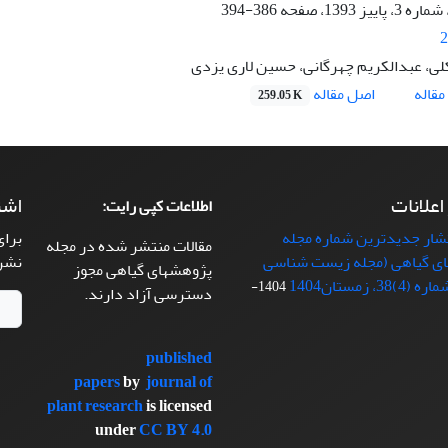
386-394
2
لی، عبدالکریم چهرگانی، حسین لاری یزدی
اصل مقاله
قاله
259.05 K
 اعلانات
اشت
اطلاعات کپی رایت:
تشار جدیدترین شماره مجله
برای
مقالات منتشر شده در مجله
ی گیاهی (مجله زیست شناسی
نشر
پژوهشهای گیاهی مجوز
38، زمستان1404
1404-
دسترسی آزاد دارند.
published
papers
by
journal of
plant research
is licensed
under
CC BY 4.0