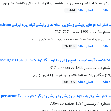
ی فر، سید ابراهیم حسینی نیا، عاطفه مهرافزا، لیلا خدائی، فاطمه غدیرپور
اصل مقاله
قاله
1.56 M
 اندام های رویشی و تکوین اندام های زایشی گیاه زیره ایرانی Boiss)B.fedtsch) Bunium persicum
727-737
اظمی وش، احمد مجد، سایه جعفری، سید مهدی رضایت
اصل مقاله
قاله
992.02 K
ت اکسیدآلومینیوم بر اسپورزایی و تکوین گامتوفیت در لوبیا(Phaseolus vulgaris L.)
299-317
م چهرگانی راد، سمانه معتبر نیا، مهسا جعفری انواری
اصل مقاله
قاله
688.15 K
تار تشریحی اندام‌های رویشـی و زایشـی در گیاه خارشتـر Alhagi persarum L.
726-736
ری، سید محمد مهدی حمدی، محبوبه تقی مومنی