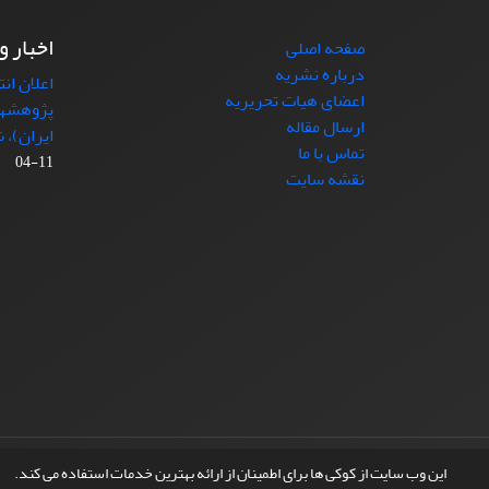
اخبار و
صفحه اصلی
درباره نشریه
اعلان ان
اعضای هیات تحریریه
پژوهشها
ارسال مقاله
ایران)، شماره (4)
تماس با ما
11-04
نقشه سایت
© سامانه مدیریت نشریات علمی.
طراحی و پیاده سازی از
این وب سایت از کوکی ها برای اطمینان از ارائه بهترین خدمات استفاده می کند.