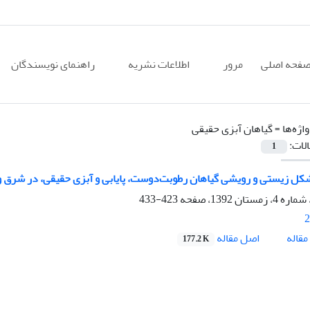
فحه اصلی
مرور
اطلاعات نشریه
راهنمای نویسندگان
اژه‌ها =
گیاهان آبزی حقیقی
الات:
1
ل زیستی و رویشی گیاهان رطوبت‌دوست، پایابی و آبزی حقیقی، در شرق و
423-433
2
اصل مقاله
قاله
177.2 K