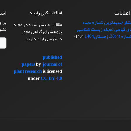
 اعلانات
اشت
اطلاعات کپی رایت:
تشار جدیدترین شماره مجله
برای
مقالات منتشر شده در مجله
ی گیاهی (مجله زیست شناسی
نشر
پژوهشهای گیاهی مجوز
38، زمستان1404
1404-
دسترسی آزاد دارند.
published
papers
by
journal of
plant research
is licensed
under
CC BY 4.0
سیناوب