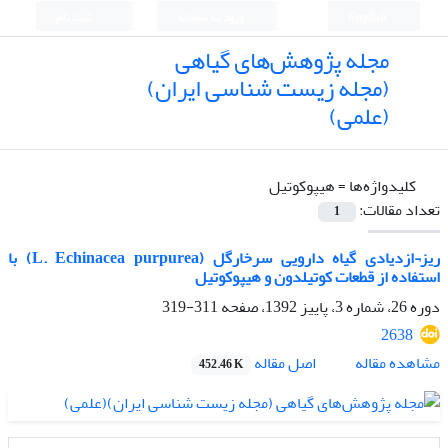
English
ورود به سامانه
ثبت نام
مجله پژوهش‌های گیاهی
(مجله زیست شناسی ایران)
(علمی)
کلیدواژه‌ها =
هیپوکوتیل
تعداد مقالات:
1
ریز¬ازدیادی گیاه دارویی سرخارگل (L. Echinacea purpurea) با
استفاده از قطعات کوتیلدون و هیپوکوتیل
دوره 26، شماره 3، پاییز 1392، صفحه
311-319
2638
اصل مقاله
مشاهده مقاله
452.46 K