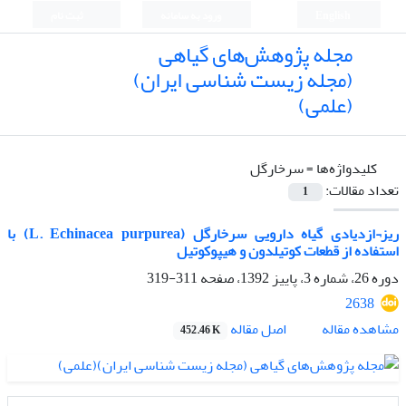
English
ورود به سامانه
ثبت نام
مجله پژوهش‌های گیاهی
(مجله زیست شناسی ایران)
(علمی)
کلیدواژه‌ها =
سرخارگل
تعداد مقالات:
1
ریز¬ازدیادی گیاه دارویی سرخارگل (L. Echinacea purpurea) با
استفاده از قطعات کوتیلدون و هیپوکوتیل
دوره 26، شماره 3، پاییز 1392، صفحه
311-319
2638
اصل مقاله
مشاهده مقاله
452.46 K