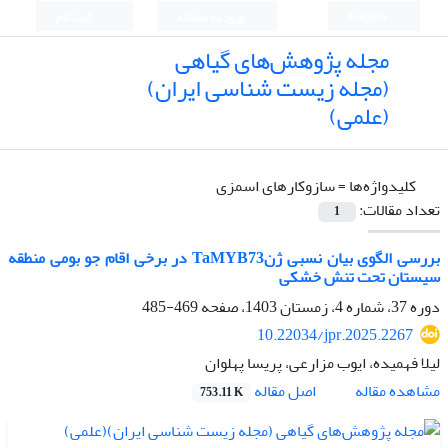
English
ورود به سامانه
ثبت نام
مجله پژوهش‌های گیاهی
(مجله زیست شناسی ایران)
(علمی)
کلیدواژه‌ها =
سازوکارهای اسمزی
تعداد مقالات:
1
بررسی الگوی بیان نسبی ژنTaMYB73 در برخی اقام جو بومی منطقه
سیستان تحت تنش خشکی
دوره 37، شماره 4، زمستان 1403، صفحه
469-485
10.22034/jpr.2025.2267
لیلا فهمیده، ایوب مزارعی، پریسا پهلوان
اصل مقاله
مشاهده مقاله
753.11 K