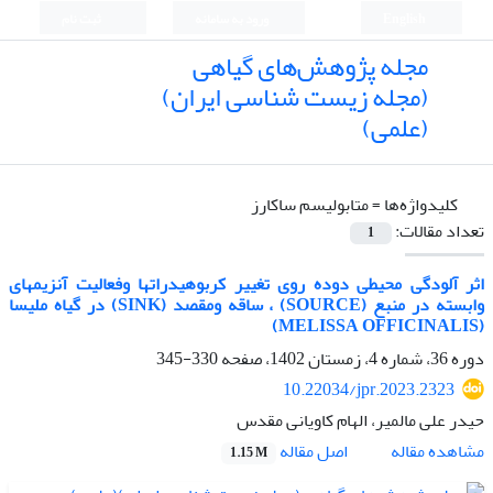
English
ورود به سامانه
ثبت نام
مجله پژوهش‌های گیاهی
(مجله زیست شناسی ایران)
(علمی)
کلیدواژه‌ها =
متابولیسم ساکارز
تعداد مقالات:
1
اثر آلودگی محیطی دوده روی تغییر کربوهیدراتها وفعالیت آنزیمهای
وابسته در منبع (SOURCE) ، ساقه ومقصد (SINK) در گیاه ملیسا
(MELISSA OFFICINALIS)
دوره 36، شماره 4، زمستان 1402، صفحه
330-345
10.22034/jpr.2023.2323
حیدر علی مالمیر، الهام کاویانی مقدس
اصل مقاله
مشاهده مقاله
1.15 M