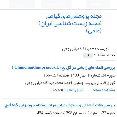
English
ورود به سامانه
ثبت نام
مجله پژوهش‌های گیاهی
(مجله زیست شناسی ایران)
(علمی)
نویسنده =
مینا کاظمیان روحی
تعداد مقالات:
3
بررسی اندام‌های زایشی در گل یخ (Chimonanthus praecox L.)
دوره 34، شماره 1، بهار 1400، صفحه
157-166
کبری قربانی، پریسا جنوبی، احمد مجد، مینا کاظمیان روحی
اصل مقاله
مشاهده مقاله
355.72 K
بررسی بافت شناختی و سیتوشیمیایی مراحل مختلف رویانزایی گیاه قیچ
دوره 32، شماره 2، تابستان 1398، صفحه
443-454