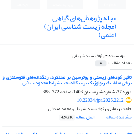
English
ورود به سامانه
ثبت نام
مجله پژوهش‌های گیاهی
(مجله زیست شناسی ایران)
(علمی)
نویسنده =
رئوف سید شریفی
تعداد مقالات:
4
تاثیر کودهای زیستی و پوترسین بر عملکرد، رنگدانه‌های فتوسنتزی و
برخی صفات فیزیولوژیک تریتیکاله تحت شرایط محدودیت آبی
دوره 37، شماره 4، زمستان 1403، صفحه
372-388
10.22034/jpr.2025.2212
حامد نریمانی، رئوف سید شریفی، محمد صدقی
اصل مقاله
مشاهده مقاله
424.2 K