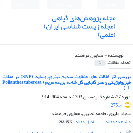
English
ورود به سامانه
ثبت نام
مجله پژوهش‌های گیاهی
(مجله زیست شناسی ایران)
(علمی)
نویسنده =
همایون فرهمند
تعداد مقالات:
1
بررسی اثر غلظت های متفاوت سدیم نیتروپروساید (SNP) بر صفات
فیزیولوژیکی و عمر گلجایی گل شاخه بریده مریم ( Polianthes tuberosa
L. )
دوره 27، شماره 5، زمستان 1393، صفحه
904-914
27514
سجاد علیپور، فاطمه نصیبی، همایون فرهمند
اصل مقاله
مشاهده مقاله
266.15 K