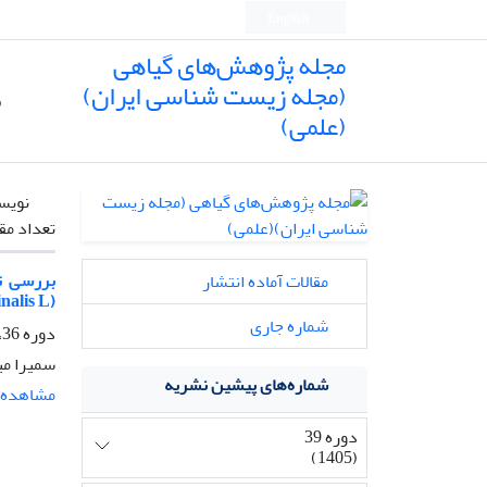
English
مجله پژوهش‌های گیاهی
(مجله زیست شناسی ایران)
ص
(علمی)
نویس
تعداد مق
بررسی تأ
مقالات آماده انتشار
(Galega officinalis L.)
شماره جاری
دوره 36، شماره 3، پاییز 1402، صفحه
سمیرا می
شماره‌های پیشین نشریه
مشاهده م
دوره 39
(1405)