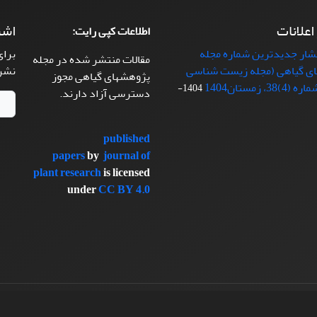
 اعلانات
اشت
اطلاعات کپی رایت:
تشار جدیدترین شماره مجله
برای
مقالات منتشر شده در مجله
ی گیاهی (مجله زیست شناسی
نشر
پژوهشهای گیاهی مجوز
38، زمستان1404
1404-
دسترسی آزاد دارند.
published
papers
by
journal of
plant research
is licensed
under
CC BY 4.0
سیناوب