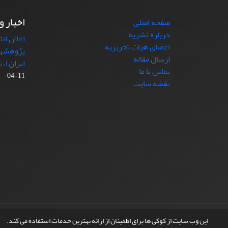
اخبار و
صفحه اصلی
درباره نشریه
اعلان ان
اعضای هیات تحریریه
پژوهشها
ارسال مقاله
ایران)، شماره (4)
تماس با ما
11-04
نقشه سایت
© سامانه مدیریت نشریات علمی.
طراحی و پیاده سازی از
این وب سایت از کوکی ها برای اطمینان از ارائه بهترین خدمات استفاده می کند.