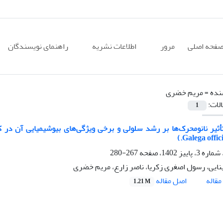
فحه اصلی
مرور
اطلاعات نشریه
راهنمای نویسندگان
نده =
مریم خضری
الات:
1
ثیر نانومحرک‌ها بر رشد سلولی و برخی ویژگی‌های بیوشیمیایی آن در
267-280
نایی، رسول اصغری زکریا، ناصر زارع، مریم خضری
اصل مقاله
قاله
1.21 M