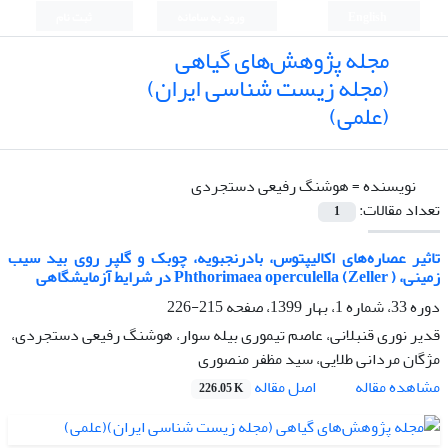
English
ورود به سامانه
ثبت نام
مجله پژوهش‌های گیاهی
(مجله زیست شناسی ایران)
(علمی)
نویسنده =
هوشنگ رفیعی دستجردی
تعداد مقالات:
1
تاثیر عصاره‌های اکالیپتوس، بادرنجبویه، چوبک و گلپر روی بید سیب
زمینی، ( Phthorimaea operculella (Zeller در شرایط آزمایشگاهی
دوره 33، شماره 1، بهار 1399، صفحه
215-226
قدیر نوری قنبلانی، عاصم تیموری بیله سوار، هوشنگ رفیعی دستجردی،
مژگان مردانی طلایی، سید مظفر منصوری
اصل مقاله
مشاهده مقاله
226.05 K