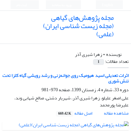
English
ورود به سامانه
ثبت نام
مجله پژوهش‌های گیاهی
(مجله زیست شناسی ایران)
(علمی)
نویسنده =
زهرا شیری آذر
تعداد مقالات:
1
اثرات تعدیلی اسید هیومیک روی جوانه‌زنی و رشد رویشی گیاه کلزا تحت
تنش شوری
دوره 33، شماره 4، زمستان 1399، صفحه
970-981
علی اصغر علیلو، زهرا شیری آذر، شهریار دشتی، صالح شهابی وند،
علیرضا پورمحمد
اصل مقاله
مشاهده مقاله
669.42 K