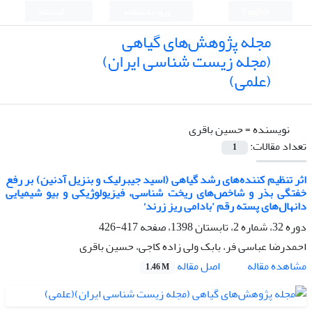
English
ورود به سامانه
ثبت نام
مجله پژوهش‌های گیاهی
(مجله زیست شناسی ایران)
(علمی)
نویسنده =
حسین باقری
تعداد مقالات:
1
اثر تنظیم کننده‌های رشد گیاهی (اسید جیبرلیک و بنزیل آدنین) بر رفع
خفتگی بذر و شاخص‌های ریخت شناسی، فیزیولوژیکی و بیو شیمیایی
دانهال‌های پسته رقم ’بادامی ریز زرند‘
دوره 32، شماره 2، تابستان 1398، صفحه
417-426
احمدرضا عباسی فر، بابک ولی زاده کاجی، حسین باقری
اصل مقاله
مشاهده مقاله
1.46 M