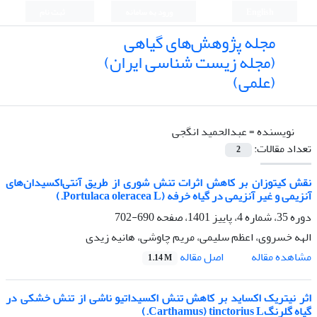
English
ورود به سامانه
ثبت نام
مجله پژوهش‌های گیاهی
(مجله زیست شناسی ایران)
(علمی)
نویسنده =
عبدالحمید انگجی
تعداد مقالات:
2
نقش کیتوزان بر کاهش اثرات تنش شوری از طریق آنتی‌اکسیدان‌های
آنزیمی و غیر آنزیمی در گیاه خرفه (Portulaca oleracea L.)
دوره 35، شماره 4، پاییز 1401، صفحه
690-702
الهه خسروی، اعظم سلیمی، مریم چاوشی، هانیه زیدی
اصل مقاله
مشاهده مقاله
1.14 M
اثر نیتریک اکساید بر کاهش تنش اکسیداتیو ناشی از تنش خشکی در
گیاه گلرنگCarthamus) tinctorius L.)