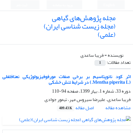
English
ورود به سامانه
ثبت نام
مجله پژوهش‌های گیاهی
(مجله زیست شناسی ایران)
(علمی)
نویسنده =
فریبا ساعدی
تعداد مقالات:
1
اثر کود نانوپتاسیم بر برخی صفات مورفوفیزیولوژیکی نعنافلفلی
(Mentha piperita L.) در شرایط تنش خشکی
دوره 33، شماره 1، بهار 1399، صفحه
94-110
فریبا ساعدی، علیرضا سیروس مهر، تیمور جوادی
اصل مقاله
مشاهده مقاله
409.43 K