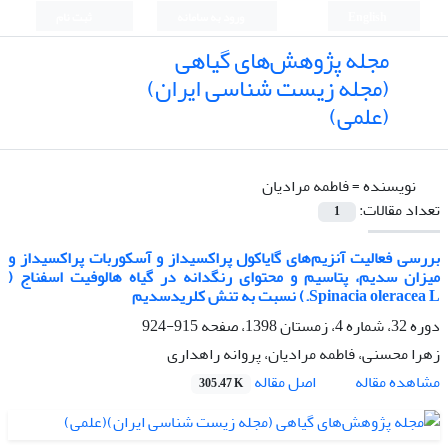
English
ورود به سامانه
ثبت نام
مجله پژوهش‌های گیاهی
(مجله زیست شناسی ایران)
(علمی)
نویسنده =
فاطمه مرادیان
تعداد مقالات:
1
بررسی فعالیت آنزیم‌های گایاکول پراکسیداز و آسکوربات پراکسیداز و
میزان سدیم، پتاسیم و محتوای رنگدانه در گیاه هالوفیت اسفناج (
Spinacia oleracea L.) نسبت به تنش کلریدسدیم
دوره 32، شماره 4، زمستان 1398، صفحه
915-924
زهرا محسنی، فاطمه مرادیان، پروانه راهداری
اصل مقاله
مشاهده مقاله
305.47 K