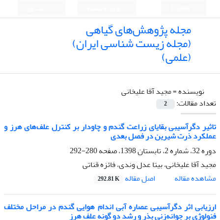
English
ورود به سامانه
ثبت نام
مجله پژوهش‌های گیاهی
(مجله زیست شناسی ایران)
(علمی)
نویسنده =
مجید آقا علیخانی
تعداد مقالات:
2
تاثیر دگرآسیبی بقایای زراعت گندم و چاودار بر کنترل علف‌های هرز و
عملکرد ذرت شیرین در فصل بعدی
دوره 32، شماره 2، تابستان 1398، صفحه
280-292
مجید آقا علیخانی، بیتا عدل وندی، فائزه قناتی
اصل مقاله
مشاهده مقاله
292.81 K
ارزیابی اثر دگرآسیبی عصاره آبی اندام هوایی گندم در مراحل مختلف
فنولوژی بر جوانه‌زنی بذر و رشد دو گونه علف هرز