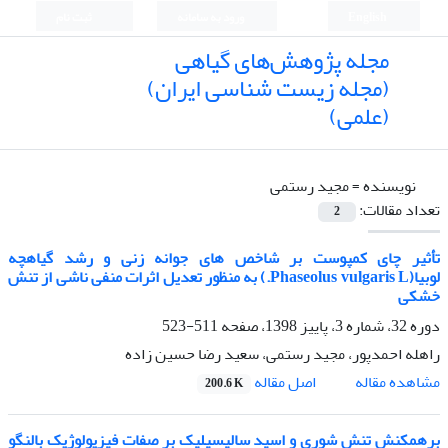
English
ورود به سامانه
ثبت نام
مجله پژوهش‌های گیاهی
(مجله زیست شناسی ایران)
(علمی)
نویسنده =
مجید رستمی
تعداد مقالات:
2
تأثیر چای کمپوست بر شاخص های جوانه زنی و رشد گیاهچه
لوبیا(Phaseolus vulgaris L.) به منظور تعدیل اثرات منفی ناشی از تنش
خشکی
دوره 32، شماره 3، پاییز 1398، صفحه
511-523
راهله احمدپور، مجید رستمی، سعید رضا حسین زاده
اصل مقاله
مشاهده مقاله
200.6 K
برهمکنش تنش شوری و اسید سالیسیلیک بر صفات فیزیولوژیک بالنگو