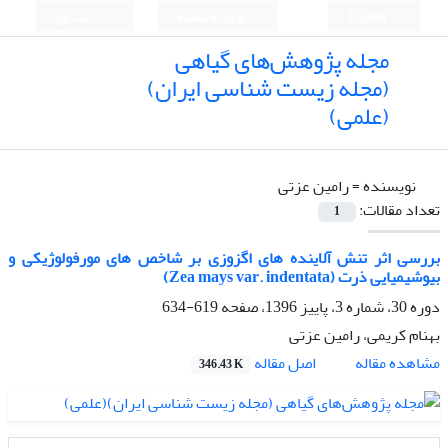
English
ورود به سامانه
ثبت نام
مجله پژوهش‌های گیاهی
(مجله زیست شناسی ایران)
(علمی)
نویسنده =
رامین عزتی
تعداد مقالات:
1
بررسی اثر تنش آلاینده های اگزوزی بر شاخص های مورفولوژیکی و
بیوشیمیایی ذرت (Zea mays var. indentata)
دوره 30، شماره 3، پاییز 1396، صفحه
619-634
بهنام کریمی، رامین عزتی
اصل مقاله
مشاهده مقاله
346.43 K