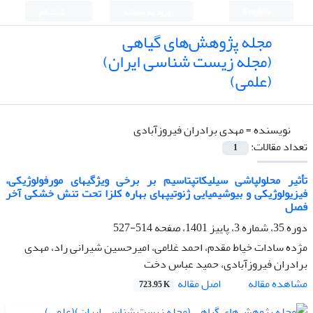
English
ورود به سامانه
ثبت نام
مجله پژوهش‌های گیاهی
(مجله زیست شناسی ایران)
(علمی)
نویسنده =
مهدی برادران فیروزآبادی
تعداد مقالات:
1
تأثیر محلول‎پاشی سیلیکات‎پتاسیم بر برخی ویژگی‎های مورفولوژیکی،
فیزیولوژیکی و بیوشیمیایی ژنوتیپ‎های بهاره کلزا تحت تنش خشکی آخر
فصل
دوره 35، شماره 3، پاییز 1401، صفحه
514-527
مژده سادات خیاط مقدم، احمد غلامی، امیرحسین شیرانی راد، مهدی
برادران فیروزآبادی، حمید عباس دخت
اصل مقاله
مشاهده مقاله
723.95 K