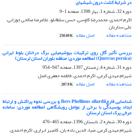
در شرایط کشت درون شیشه‎ای
دوره 32، شماره 1، بهار 1398، صفحه
1-9
اکرم احمدی، محمدرضا کاوسی، حسن سلطانلو، غلامرضا صالحی جوزانی،
علی ستاریان
اصل مقاله
مشاهده مقاله
258.69 K
بررسی تأثیر گال‌ روی ترکیبات بیوشیمیایی برگ درختان بلوط ایرانی
(Quercus persica) (مطالعه موردی: منطقه بلوران استان لرستان)
دوره 31، شماره 4، زمستان 1397، صفحه
947-954
شهرام مهدی کرمی، اکرم احمدی، فاطمه جعفری اصل
اصل مقاله
مشاهده مقاله
207.9 K
شناسایی قارچBers Phellinus allardii و بررسی نحوه پراکنش و ارتباط
ایجاد پوسیدگی با برخی از عوامل رویشگاهی (مطالعه موردی: سامانه
عرفی پرک استان لرستان
دوره 30، شماره 2، تابستان 1396، صفحه
465-476
شهرام مهدی کرمی، ضیاء الدین باده یان، کامبیز ابراری، اکرم احمدی،