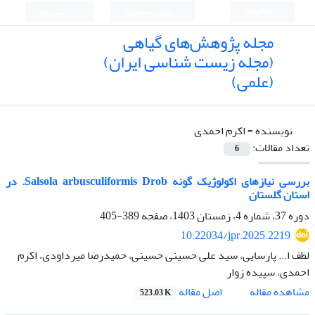
English
ورود به سامانه
ثبت نام
مجله پژوهش‌های گیاهی
(مجله زیست شناسی ایران)
(علمی)
نویسنده =
اکرم احمدی
تعداد مقالات:
6
بررسی نیازهای اکولوژیک گونه Salsola arbusculiformis Drob. در
استان گلستان
دوره 37، شماره 4، زمستان 1403، صفحه
389-405
10.22034/jpr.2025.2219
لطف ا... پارسایی، سید علی حسینی حسینی، حمیدرضا میرداودی، اکرم
احمدی، سپیده زوار
اصل مقاله
مشاهده مقاله
523.03 K