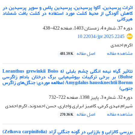
اثرات پرسیدین، آکوا پرسیدین، پرسیدین پلاس و سوپر پرسیدین در
کاهش آلودگی از محیط کشت مورد استفاده در کشت بافت شمشاد
هیرکانی
دوره 37، شماره 4، زمستان 1403، صفحه
422-438
10.22034/jpr.2025.2245
اکرم احمدی
اصل مقاله
مشاهده مقاله
481.59 K
تتاثیر گیاه نیمه انگلی چشم بلبلی (Loranthus grewinkii Boiss &
Buhse) بر برخی ترکیبات بیوشیمیایی برگ درختان بادام زاگرسی
Amygdalus haussknechtii Bornm (مطالعه موردی: جنگل‌های زاگرس
جنوبی)
دوره 32، شماره 3، پاییز 1398، صفحه
722-732
شهرام مهدی کرمی، کامبیز ابراری واجاری، حسن احمدوند، اکرم احمدی
اصل مقاله
مشاهده مقاله
270.36 K
بررسی کالزایی و باززایی در گونه جنگلی آزاد (Zelkova carpinifolia)