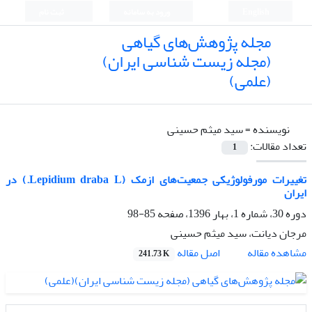
English
ورود به سامانه
ثبت نام
مجله پژوهش‌های گیاهی
(مجله زیست شناسی ایران)
(علمی)
نویسنده =
سید میثم حسینی
تعداد مقالات:
1
تغییرات مورفولوژیکی جمعیت‌های ازمک (Lepidium draba L.) در
ایران
دوره 30، شماره 1، بهار 1396، صفحه
85-98
مرجان دیانت، سید میثم حسینی
اصل مقاله
مشاهده مقاله
241.73 K